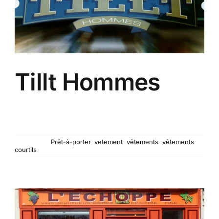
Tillt Hommes
La boutique s'attache à vous proposer des
vêtements pour hommes de qualité, à des prix
raisonnables et supportant la comparaison !
Mots-clés :
Prêt-à-porter
,
vetement
,
vêtements
,
vêtements
courtils