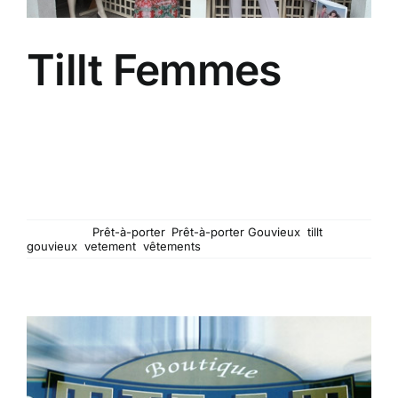
Tillt Femmes
A côté de la boutique Tillt Hommes, vous
trouverez la boutique TILLT FEMMES (bien pratique
pour habiller toute la famille). Quelques pas à faire
dans l'avenue des Courtils et grâce aux vitrines,
vous pourrez découvrir les nombreuses et
différentes collections.
Mots-clés :
Prêt-à-porter
,
Prêt-à-porter Gouvieux
,
tillt
gouvieux
,
vetement
,
vêtements