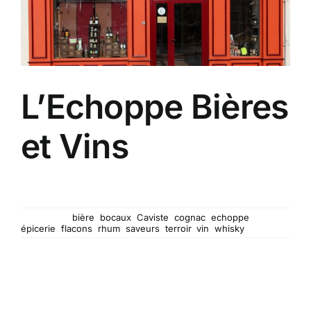
L’Echoppe Bières
et Vins
Un véritable caviste indépendant à deux pas de
chez vous !
Mots-clés :
bière
,
bocaux
,
Caviste
,
cognac
,
echoppe
,
épicerie
,
flacons
,
rhum
,
saveurs
,
terroir
,
vin
,
whisky