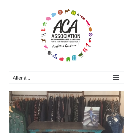
Passer
au
contenu
Aller à...