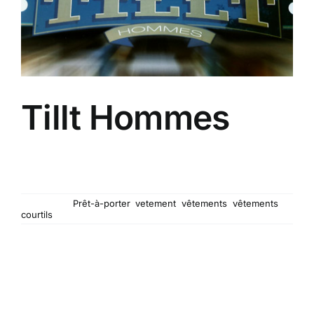
Tillt Hommes
La boutique s'attache à vous proposer des
vêtements pour hommes de qualité, à des prix
raisonnables et supportant la comparaison !
Mots-clés :
Prêt-à-porter
,
vetement
,
vêtements
,
vêtements
courtils