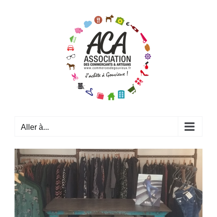
Passer
au
contenu
Aller à...