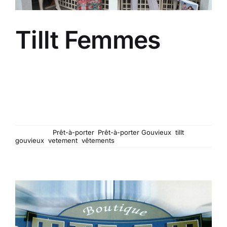
Tillt Femmes
A côté de la boutique Tillt Hommes, vous
trouverez la boutique TILLT FEMMES (bien pratique
pour habiller toute la famille). Quelques pas à faire
dans l'avenue des Courtils et grâce aux vitrines,
vous pourrez découvrir les nombreuses et
différentes collections.
Mots-clés :
Prêt-à-porter
,
Prêt-à-porter Gouvieux
,
tillt
gouvieux
,
vetement
,
vêtements