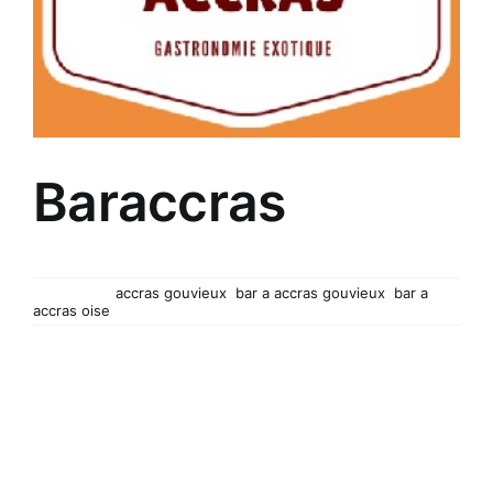
Baraccras
Barracras Traiteur, spécialités antillaises. Des plats
Mots-clés :
accras gouvieux
,
bar a accras gouvieux
,
bar a
accras oise