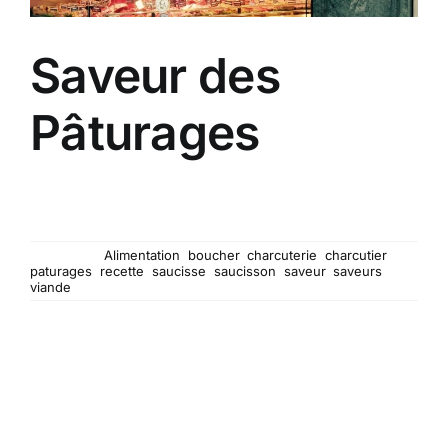
Saveur des
Pâturages
Sandrine et Olivier vous accueillent à chaque
occasion autour de la table pour des idées de
recettes !
Mots-clés :
Alimentation
,
boucher
,
charcuterie
,
charcutier
,
paturages
,
recette
,
saucisse
,
saucisson
,
saveur
,
saveurs
,
viande