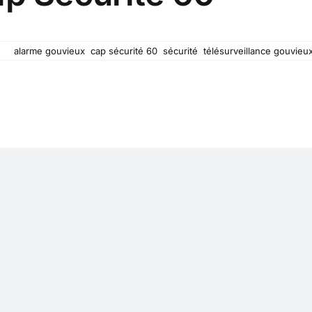
-nous votre sécurité !
s :
alarme gouvieux
,
cap sécurité 60
,
sécurité
,
télésurveillance gouvieu