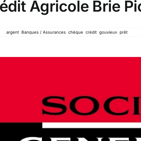
édit Agricole Brie Pi
ue au Crédit Agricole Brie Picardie de Gouvieux !
s :
argent
,
Banques / Assurances
,
chèque
,
crédit
,
gouvieux
,
prêt