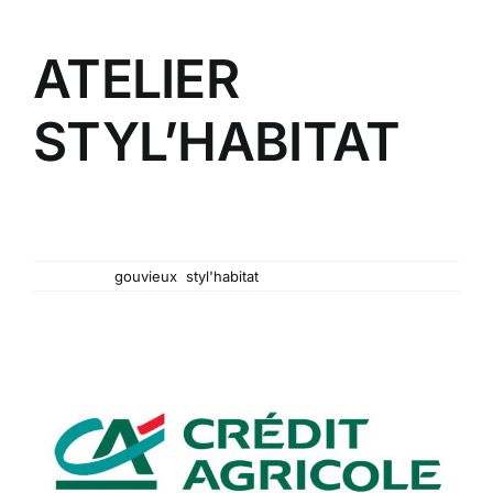
ATELIER
STYL’HABITAT
Atelier Styl’Habitat vous invite à découvrir leurs
nombreux produits au meilleur rapport qualité-prix,
tout en vous établissant vos devis gratuitement...
Mots-clés :
gouvieux
,
styl'habitat