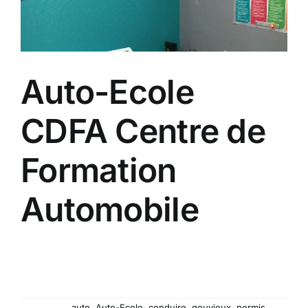
Auto-Ecole
CDFA Centre de
Formation
Automobile
Vous avez besoin du permis pour trouver un
emploi ou vous avez tout simplement envie de
conduire une voiture, Sabrina, Luc et Dominique
vous accompagne tout au long de votre formation.
Mots-clés :
auto
,
Auto-Ecole
,
conduire
,
gouvieux
,
permis
,