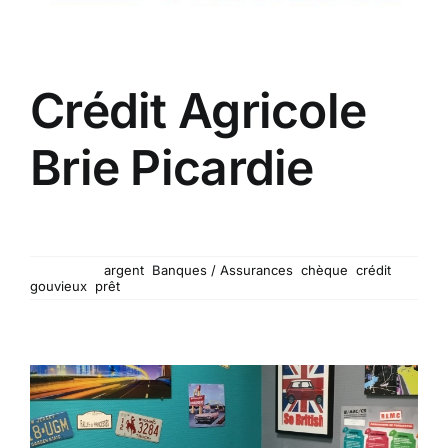
Crédit Agricole
Brie Picardie
Bienvenue au Crédit Agricole Brie Picardie de
Gouvieux !
Mots-clés :
argent
,
Banques / Assurances
,
chèque
,
crédit
,
gouvieux
,
prêt